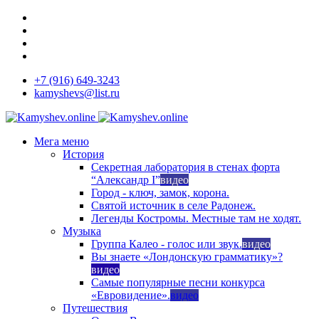
+7 (916) 649-3243
kamyshevs@list.ru
Мега меню
История
Секретная лаборатория в стенах форта
“Александр I”
видео
Город - ключ, замок, корона.
Святой источник в селе Радонеж.
Легенды Костромы. Местные там не ходят.
Музыка
Группа Калео - голос или звук.
видео
Вы знаете «Лондонскую грамматику»?
видео
Самые популярные песни конкурса
«Евровидение».
видео
Путешествия