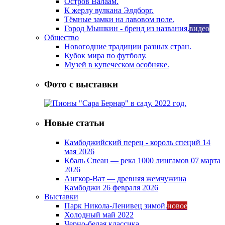
Остров Валаам.
К жерлу вулкана Элдборг.
Тёмные замки на лавовом поле.
Город Мышкин - бренд из названия.
видео
Общество
Новогодние традиции разных стран.
Кубок мира по футболу.
Музей в купеческом особняке.
Фото с выставки
Новые статьи
Камбоджийский перец - король специй
14
мая 2026
Кбаль Спеан — река 1000 лингамов
07 марта
2026
Ангкор-Ват — древняя жемчужина
Камбоджи
26 февраля 2026
Выставки
Парк Никола-Ленивец зимой.
новое
Холодный май 2022
Черно-белая классика